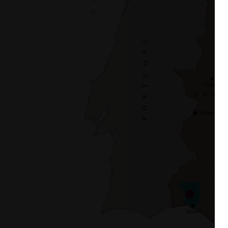
Preferentes: Mencía, 
Brancellao, Merenzao, 
Espadeiro y Ferrón.
Blancas: godello, albariño, lo
Autorizadas: Grao negr
treixadura, torrontés, branco
Garnacha tintorera y
caíño branco y dona branca.
o Juan García)
Negras: mencía, brancellao o
merenzao, garnacha tintorer
Preferentes: Godello, 