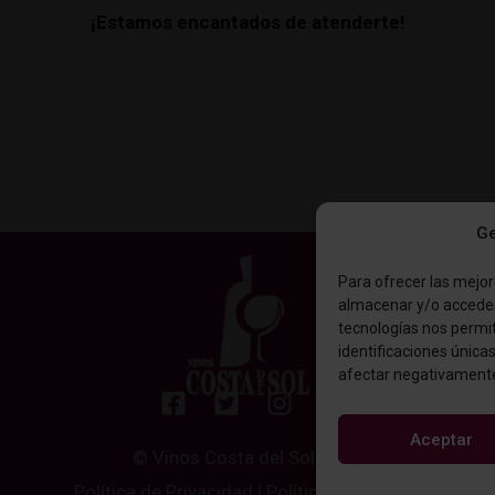
¡Estamos encantados de atenderte!
Ge
Para ofrecer las mejor
almacenar y/o acceder 
tecnologías nos permi
identificaciones únicas
afectar negativamente 
Aceptar
© Vinos Costa del Sol 2024
Política de Privacidad
|
Política de Cookies