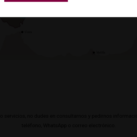
ño longo,
Albariño, Torrontés
mouratón
fino.
o servicios, no dudes en consultarnos y pedirnos informació
teléfono, WhatsApp o correo electrónico.