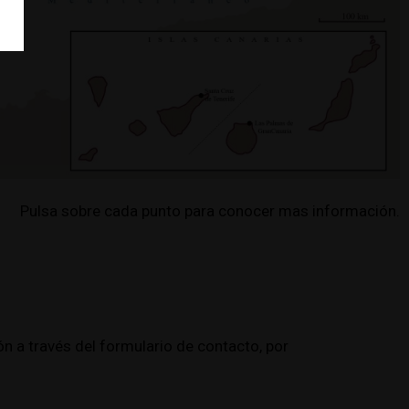
Pulsa sobre cada punto para conocer mas información.
n a través del formulario de contacto, por