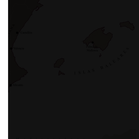
ón de origen
entes de la
a. La zona
l sur de la capital
 hasta la cuenca
nos con
s navarros
én
 cómo ha
os últimos
ién
ctora de vinos
sía
ra conocida casi
os rosados.