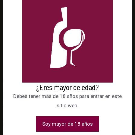
nuestras novedades
Síguenos en redes sociales
Facebook
Twitter
Instagram
¿Eres mayor de edad?
+34 659 25 14 19
Debes tener más de 18 años para entrar en este
sitio web.
+ 34 951 272 307
josevillarvinos@gmail.com
Soy mayor de 18 años