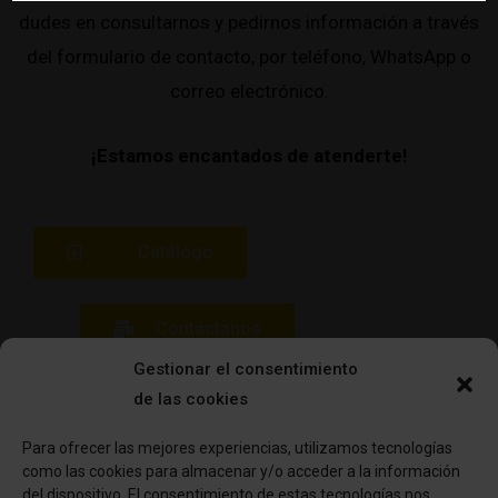
dudes en consultarnos y pedirnos información a través
del formulario de contacto, por teléfono, WhatsApp o
correo electrónico.
¡Estamos encantados de atenderte!
Catálogo
Contáctanos
Gestionar el consentimiento
de las cookies
Para ofrecer las mejores experiencias, utilizamos tecnologías
como las cookies para almacenar y/o acceder a la información
del dispositivo. El consentimiento de estas tecnologías nos