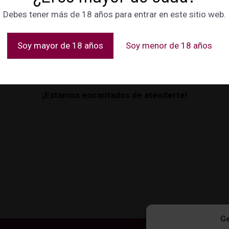
Debes tener más de 18 años para entrar en este sitio web.
Soy mayor de 18 años
Soy menor de 18 años
o servicios, no dudes en consultarnos y pedirnos informació
teléfono, WhatsApp o correo electrónico.
¡Estamos encantados de atenderte!
Ge