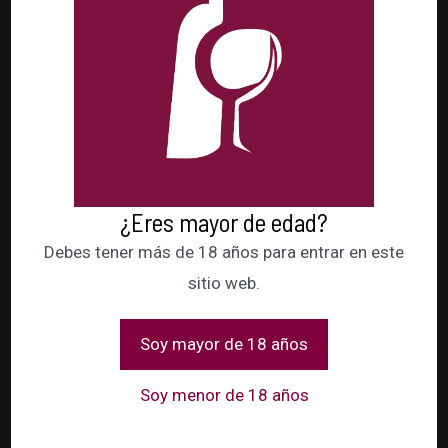
D.O.C.G. BRUNELLO DI MONTALCINO
D.O.C.G. CHIANTI
I.G.T. UMBRIA
I.G.T. VENEZIE
D.O.C. VALPOLICELLA SUPERIORE
¿Eres mayor de edad?
D.O.C. BARBERA D`ALBA
Debes tener más de 18 años para entrar en este
D.O.C.G. BAROLO
sitio web.
D.O.C.G. BARBARESCO
Soy mayor de 18 años
D.O.C. PROSECCO
Soy menor de 18 años