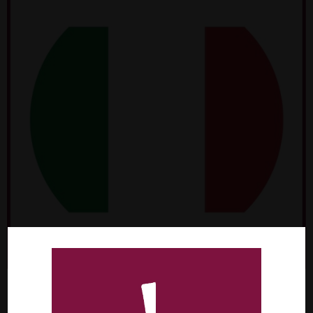
I.G.T .TOSCANA